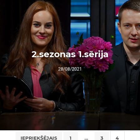
2.sezonas 1.sērija
28/08/2021
Ziņu
IEPRIEKŠĒJAIS
1
…
3
4