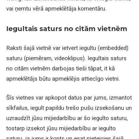
vai ņemtu vērā apmeklētāja komentāru.
Iegultais saturs no citām vietnēm
Raksti šajā vietnē var ietvert iegultu (embedded)
saturu (piemēram, videoklipus). Iegultais saturs
no citām vietnēm darbojas tieši tāpat, it kā
apmeklētājs būtu apmeklējis attiecīgo vietni.
Šīs vietnes var apkopot datus par jums, izmantot
sīkfailus, iegult papildu trešo pušu izsekošanu un
uzraudzīt jūsu mijiedarbību ar šo iegulto saturu,
tostarp izsekot jūsu mijiedarbību ar iegulto
saturu, ja jums ir konts un esat pieteicies šajā