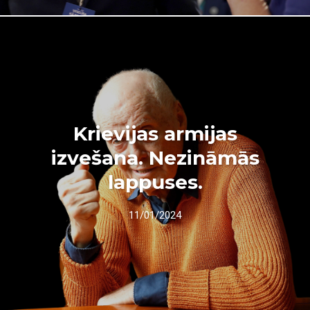
Krievijas armijas
izvešana. Nezināmās
lappuses.
11/01/2024