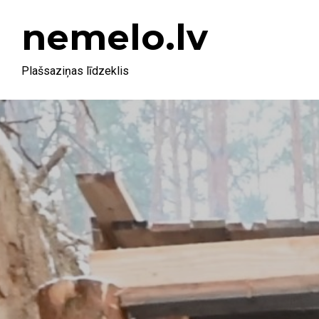
nemelo.lv
Plašsaziņas līdzeklis