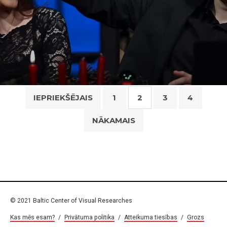
Ziņu
IEPRIEKŠĒJAIS
1
2
3
4
numerācija
NĀKAMAIS
pēc
lappusēm
© 2021 Baltic Center of Visual Researches
Kas mēs esam?
/
Privātuma politika
/
Atteikuma tiesības
/
Grozs